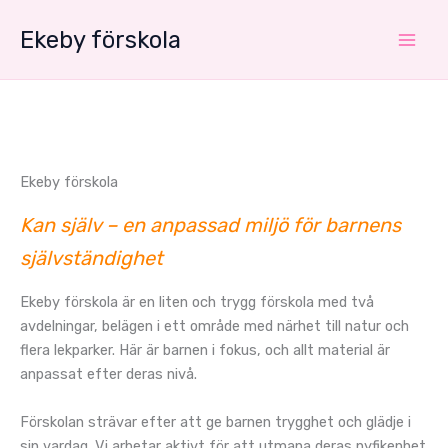
Hoppa
Ekeby förskola
till
innehåll
Ekeby förskola
Kan själv – en anpassad miljö för barnens
självständighet
Ekeby förskola är en liten och trygg förskola med två
avdelningar, belägen i ett område med närhet till natur och
flera lekparker. Här är barnen i fokus, och allt material är
anpassat efter deras nivå.
Förskolan strävar efter att ge barnen trygghet och glädje i
sin vardag. Vi arbetar aktivt för att utmana deras nyfikenhet